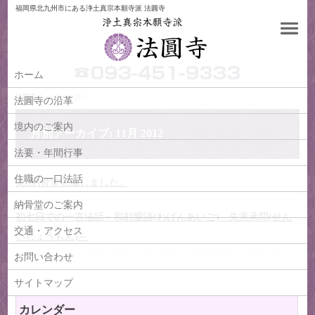
福岡県北九州市にある浄土真宗本願寺派 法圓寺
ホーム
法圓寺
トップページ >
法圓寺の沿革
境内のご案内
月別アーカイブ:
11月 2012
法要・年間行事
住職の一口法話
第2納骨堂完成しました。
納骨堂のご案内
初七日での一言法話～和顔愛語(わげんあいご) 先意承問(せん
交通・アクセス
いじょうもん)～
お問い合わせ
サイトマップ
カレンダー