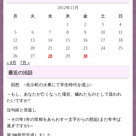
2012年11月
月
火
水
木
金
土
日
1
2
3
4
5
6
7
8
9
10
11
12
13
14
15
16
17
18
19
20
21
22
23
24
25
26
27
28
29
30
« 8月
7月 »
最近の法話
回想 ~先斗町の火事にて学生時代を偲ぶ~
～もし、あなたが亡くなった場合、穢れたものとして扱われ
たいですか?
法句経と倍返し
～その年1年の世相をあらわす一文字からの想起(まだ年半ば
過ぎですが)～
第2納骨堂完成しました。