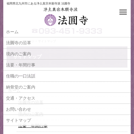
福岡県北九州市にある浄土真宗本願寺派 法圓寺
ホーム
法圓寺
トップページ > サイトマップ
法圓寺の沿革
境内のご案内
サイトマップ
法要・年間行事
サイトマップ
住職の一口法話
納骨堂のご案内
ホーム
交通・アクセス
法圓寺の沿革
お問い合わせ
境内のご案内
サイトマップ
法要・年間行事