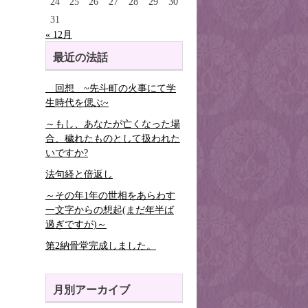
24
25
26
27
28
29
30
31
« 12月
最近の法話
回想 ~先斗町の火事にて学
生時代を偲ぶ~
～もし、あなたが亡くなった場
合、穢れたものとして扱われた
いですか?
法句経と倍返し
～その年1年の世相をあらわす
一文字からの想起(まだ年半ば
過ぎですが)～
第2納骨堂完成しました。
月別アーカイブ