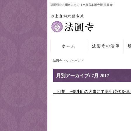
福岡県北九州市にある浄土真宗本願寺派 法圓寺
法圓寺
トップページ >
月別アーカイブ:
7月 2017
回想 ~先斗町の火事にて学生時代を偲