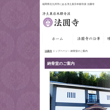
福岡県北九州市にある浄土真宗本願寺派 法圓寺
法圓寺
トップページ > 納骨堂のご案内
納骨堂のご案内