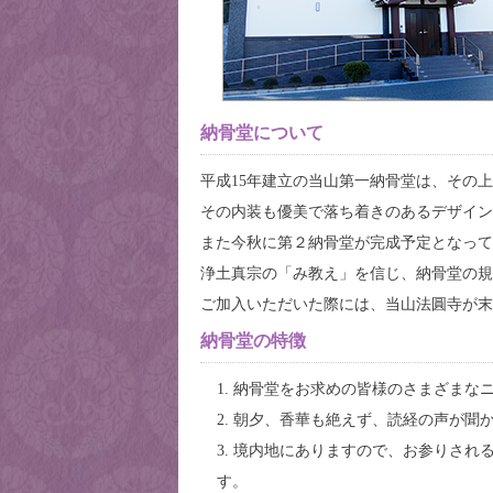
納骨堂について
平成15年建立の当山第一納骨堂は、その
その内装も優美で落ち着きのあるデザイン
また今秋に第２納骨堂が完成予定となって
浄土真宗の「み教え」を信じ、納骨堂の規
ご加入いただいた際には、当山
法圓寺
が末
納骨堂の特徴
1. 納骨堂をお求めの皆様のさまざま
2. 朝夕、香華も絶えず、読経の声が聞
3. 境内地にありますので、お参りさ
す。