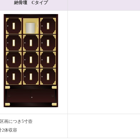
納骨壇 Cタイプ
1区画につき5寸壺
計2体収容