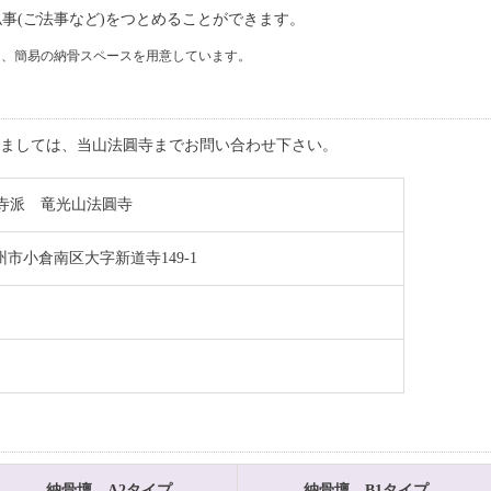
事(ご法事など)をつとめることができます。
に、簡易の納骨スペースを用意しています。
ましては、当山
法圓寺
までお問い合わせ下さい。
寺派 竜光山
法圓寺
九州市小倉南区大字新道寺149-1
納骨壇 A2タイプ
納骨壇 B1タイプ