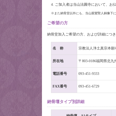
4. ご加入者は当山
法圓寺
において、お仏
※また納骨堂以外にも、当山親鸞聖人銅像下
ご希望の方
納骨堂加入ご希望の方、および詳細につき
名 称
宗教法人浄土真宗本願
所在地
〒803-0186福岡県北
電話番号
093-451-9333
FAX番号
093-451-6729
納骨壇タイプ別詳細
納骨壇 A1タイプ