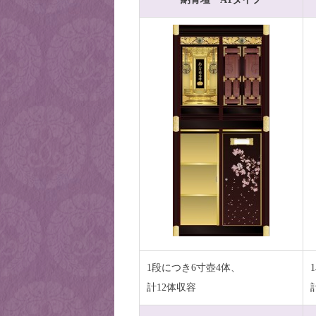
1段につき6寸壺4体、
計12体収容