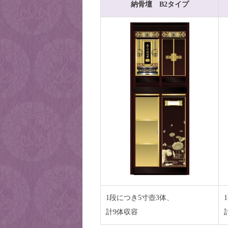
納骨壇 B2タイプ
1段につき5寸壺3体、
計9体収容